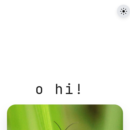
o hi!